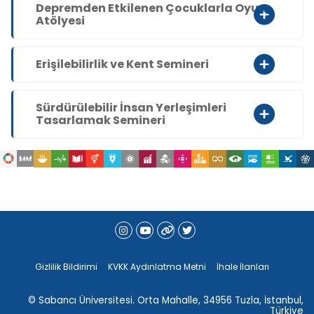
Depremden Etkilenen Çocuklarla Oyun
Atölyesi
Erişilebilirlik ve Kent Semineri
Sürdürülebilir İnsan Yerleşimleri
Tasarlamak Semineri
Gizlilik Bildirimi
KVKK Aydınlatma Metni
İhale İlanları
© Sabancı Üniversitesi. Orta Mahalle, 34956 Tuzla, İstanbul,
Türkiye