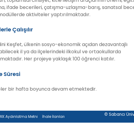
rı, toplumsal cinsiyet, kitle iletişim araçlarının önemi, eğit
a, ifade becerileri, çatışma-uzlaşma-barış, sanatsal bece
modüllerde aktiviteler yaptırılmaktadır.
erle Çalışılır
ini Keşfet, ülkenin sosyo-ekonomik açıdan dezavantajlı
abilecek il ya da ilçelerindeki ilkokul ve ortaokullarda
maktadır. Her projeye yaklaşık 100 öğrenci katılır.
e Süresi
eler bir hafta boyunca devam etmektedir.
© Sabancı Ünive
KK Aydınlatma Metni
İhale İlanları