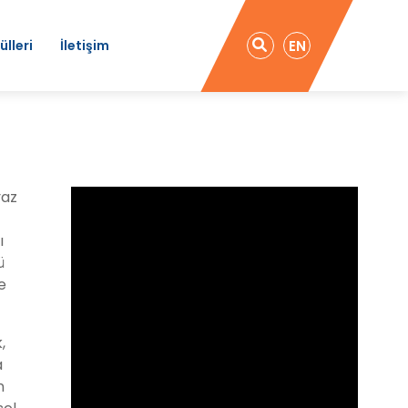
ülleri
İletişim
EN
yaz
ı
ü
e
,
a
n