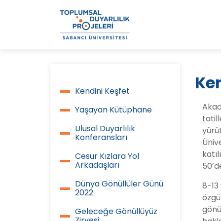
Ken
Kendini Keşfet
Etkinlikler
Akade
Yaşayan Kütüphane
/
tatil
Ulusal Duyarlılık
yürü
Events
Konferansları
Ünive
katı
Cesur Kızlara Yol
Arkadaşları
50’de
Dünya Gönüllüler Günü
8-13 
2022
özgüv
gönül
Geleceğe Gönüllüyüz
Zirvesi