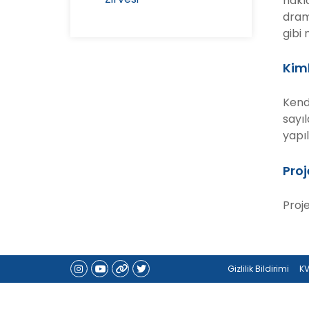
hakla
dram
gibi 
Kiml
Kend
sayıl
yapıl
Proj
Proj
Gizlilik Bildirimi
KV