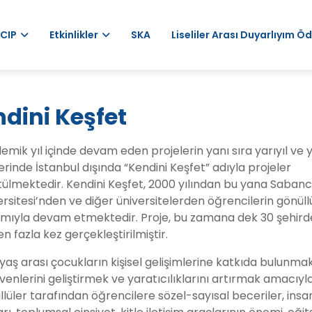
Main
CIP
Etkinlikler
SKA
Liseliler Arası Duyarlıyım Öd
navigation
dini Keşfet
mik yıl içinde devam eden projelerin yanı sıra yarıyıl ve 
lerinde İstanbul dışında “Kendini Keşfet” adıyla projeler
tülmektedir. Kendini Keşfet, 2000 yılından bu yana Sabanc
rsitesi’nden ve diğer üniversitelerden öğrencilerin gönüll
lımıyla devam etmektedir. Proje, bu zamana dek 30 şehird
n fazla kez gerçekleştirilmiştir.
yaş arası çocukların kişisel gelişimlerine katkıda bulunmak
enlerini geliştirmek ve yaratıcılıklarını artırmak amacıyl
lüler tarafından öğrencilere sözel-sayısal beceriler, insa